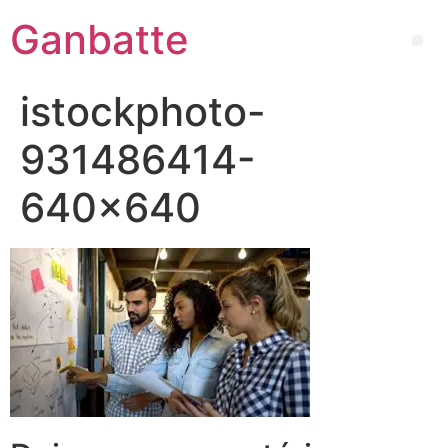
Ganbatte
istockphoto-
931486414-
640×640