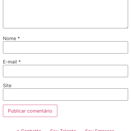
Nome
*
E-mail
*
Site
a Ganbatte
Sou Talento
Sou Empresa